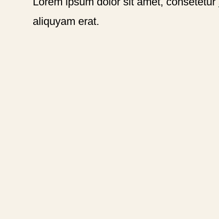
Lorem ipsum dolor sit amet, consetetur
aliquyam erat.
2026 © DDR Biographie in DGS