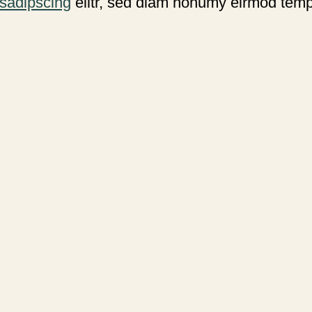
sadipscing
elitr, sed diam nonumy eirmod temp