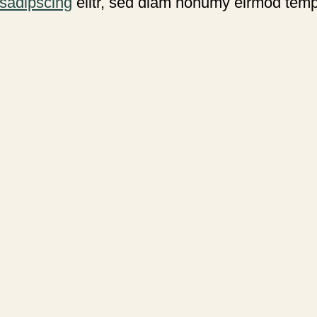
sadipscing
elitr, sed diam nonumy eirmod temp