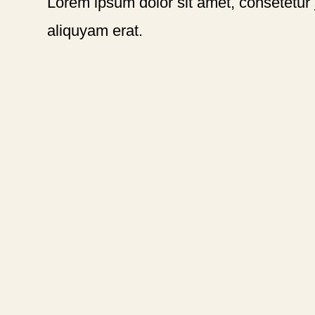
Lorem ipsum dolor sit amet, consetetur
aliquyam erat.
2026 © DDR Biographie in DGS